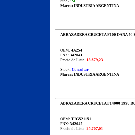
Stock:
Si
Marca:
INDUSTRIA ARGENTINA
ABRAZADERA CRUCETA F100 DANA 46 
OEM:
4A254
FNX:
342041
Precio de Lista:
18.679,23
Stock:
Consultar
Marca:
INDUSTRIA ARGENTINA
ABRAZADERA CRUCETA F14000 1998 R
OEM:
TJG521151
FNX:
342042
Precio de Lista:
25.707,01