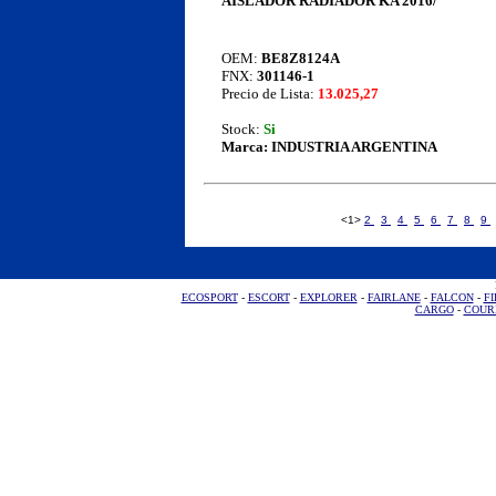
AISLADOR RADIADOR KA 2016/
OEM:
BE8Z8124A
FNX:
301146-1
Precio de Lista:
13.025,27
Stock:
Si
Marca:
INDUSTRIA ARGENTINA
<1>
2
3
4
5
6
7
8
9
ECOSPORT
-
ESCORT
-
EXPLORER
-
FAIRLANE
-
FALCON
-
FI
CARGO
-
COUR