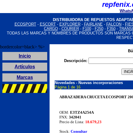
Where you can buy
Louis Vuitton imitazioni
Louis Vuitton taschen replica:
repfenix
Fake Jewelry Online
High Quality Replica Handbags
Fake Louis Vuitton Bags
Louis Vuitton Handbags Replica
Fake Jewelry Online
Louis Vuitton Handbags Replica
Louis Vuitton Handbags Replica
Fake Jewelry Online
High Quality Replica Handbags
Louis Vuitton Handbags Replica
Louis Vuitton Handbags 
WhatsA
DISTRIBUIDORA DE REPUESTOS ADAPTA
ECOSPORT
-
ESCORT
-
EXPLORER
-
FAIRLANE
-
FALCON
-
FIE
CARGO
-
COURIER
-
F100
-
F250
-
F350
-
TRANS
TODAS LAS MARCAS Y NOMBRES DE PRODUCTOS SON MARCAS 
RESPEC
bordercolor=black> %>
Bú
Inicio
Descripción:
Artículos
Marcas
Novedades -
Nuevas incorporaciones
Página 1 de 16
ABRAZADERA CRUCETA ECOSPORT 2004
OEM:
E3TZ4A254A
FNX:
342041
Precio de Lista:
18.679,23
Stock:
Consultar