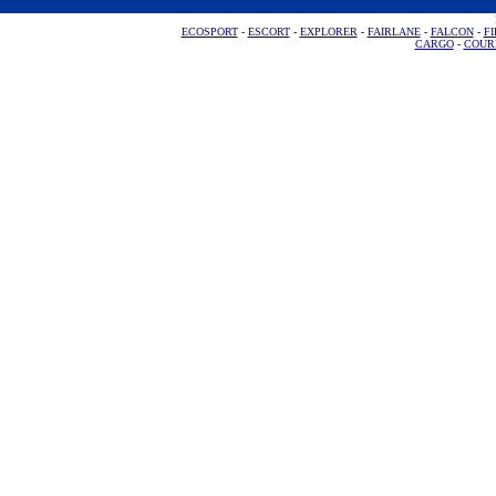
ECOSPORT
-
ESCORT
-
EXPLORER
-
FAIRLANE
-
FALCON
-
FI
CARGO
-
COUR