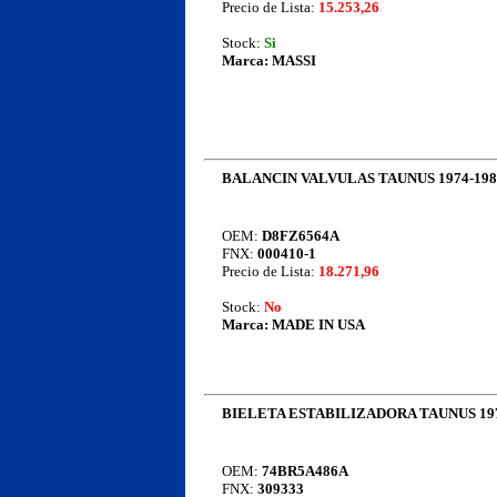
Precio de Lista:
15.253,26
Stock:
Si
Marca:
MASSI
BALANCIN VALVULAS TAUNUS 1974-198
OEM:
D8FZ6564A
FNX:
000410-1
Precio de Lista:
18.271,96
Stock:
No
Marca:
MADE IN USA
BIELETA ESTABILIZADORA TAUNUS 197
OEM:
74BR5A486A
FNX:
309333