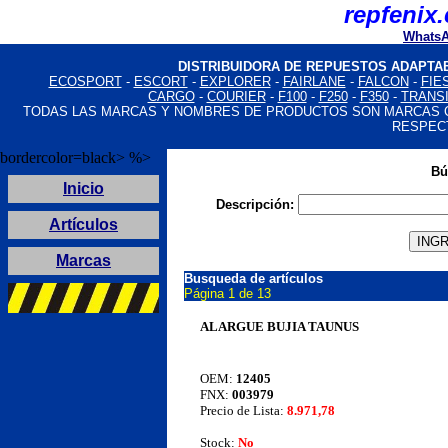
Where you can buy
Louis Vuitton imitazioni
Louis Vuitton taschen replica:
repfenix
Fake Jewelry Online
High Quality Replica Handbags
Fake Louis Vuitton Bags
Louis Vuitton Handbags Replica
Fake Jewelry Online
Louis Vuitton Handbags Replica
Louis Vuitton Handbags Replica
Fake Jewelry Online
High Quality Replica Handbags
Louis Vuitton Handbags Replica
Louis Vuitton Handbags 
WhatsA
DISTRIBUIDORA DE REPUESTOS ADAPTA
ECOSPORT
-
ESCORT
-
EXPLORER
-
FAIRLANE
-
FALCON
-
FIE
CARGO
-
COURIER
-
F100
-
F250
-
F350
-
TRANS
TODAS LAS MARCAS Y NOMBRES DE PRODUCTOS SON MARCAS 
RESPEC
bordercolor=black> %>
Bú
Inicio
Descripción:
Artículos
Marcas
Busqueda de artículos
Página 1 de 13
ALARGUE BUJIA TAUNUS
OEM:
12405
FNX:
003979
Precio de Lista:
8.971,78
Stock:
No