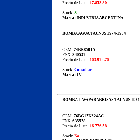
Precio de Lista:
17.853,80
Stock:
Si
Marca:
INDUSTRIA ARGENTINA
BOMBA AGUA TAUNUS 1974-1984
OEM:
74BR8501A
FNX:
340537
Precio de Lista:
163.976,76
Stock:
Consultar
Marca:
JV
BOMBA LAVAPARABRISAS TAUNUS 1981
OEM:
76BG17K624AC
FNX:
635578
Precio de Lista:
16.776,58
Stock:
No