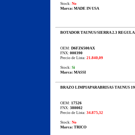
Stock:
No
Marca:
MADE IN USA
BOTADOR TAUNUS/SIERRA 2.3 REGUL
OEM:
D6FZ6500AX
FNX:
000390
Precio de Lista:
21.840,09
Stock:
Si
Marca:
MASSI
BRAZO LIMPIAPARABRISAS TAUNUS 19
OEM:
17526
FNX:
380002
Precio de Lista:
34.875,32
Stock:
No
Marca:
TRICO