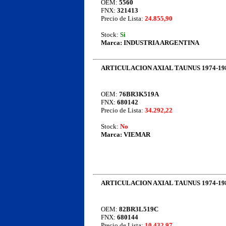
OEM:
5560
FNX:
321413
Precio de Lista:
24.855,90
Stock:
Si
Marca:
INDUSTRIA ARGENTINA
ARTICULACION AXIAL TAUNUS 1974-19
OEM:
76BR3K519A
FNX:
680142
Precio de Lista:
34.292,22
Stock:
No
Marca:
VIEMAR
ARTICULACION AXIAL TAUNUS 1974-19
OEM:
82BR3L519C
FNX:
680144
Precio de Lista:
10.432,97