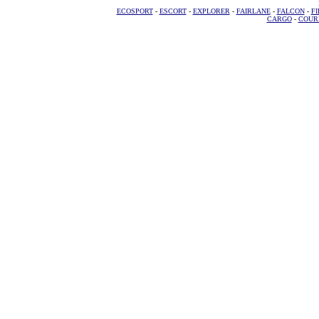
ECOSPORT
-
ESCORT
-
EXPLORER
-
FAIRLANE
-
FALCON
-
FI
CARGO
-
COUR